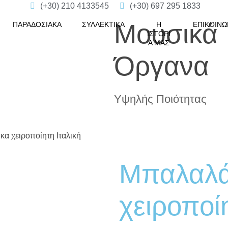
(+30) 210 4133545
(+30) 697 295 1833
Μουσικά
ΠΑΡΑΔΟΣΙΑΚΆ
ΣΥΛΛΕΚΤΙΚΆ
Η
ΕΠΙΚΟΙΝΩ
ΙΣΤΟΡΊ
Α ΜΑΣ
Όργανα
Υψηλής Ποιότητας
κα χειροποίητη Ιταλική
open
open
Μπαλαλά
χειροποί