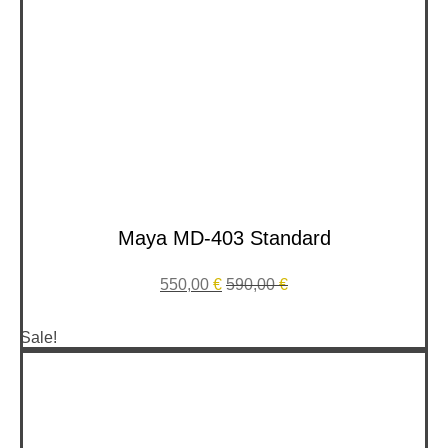
Maya MD-403 Standard
550,00
€
590,00
€
Sale!