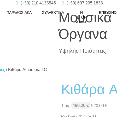
(+30) 210 4133545
(+30) 697 295 1833
Μουσικά
ΠΑΡΑΔΟΣΙΑΚΆ
ΣΥΛΛΕΚΤΙΚΆ
Η
ΕΠΙΚΟΙΝΩ
ΙΣΤΟΡΊ
Α ΜΑΣ
Όργανα
Υψηλής Ποιότητας
ρες
/ Κιθάρα Alhambra 4C
open
open
Κιθάρα 
Τιμή:
490,00
€
520,00
€